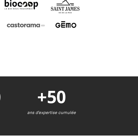
0
+50
ans d'expertise cumulée