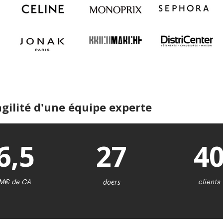
agilité d'une équipe experte
6,5
27
4
M€ de CA
doers
clients