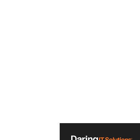
NOTRE OFFRE
Administration des données (DBA) et Bu
Intelligence (BI)
​L'opérationnel Point de Vente (Support 
TME, POS)
Organisation de projets
Audit Informatique
Transformation et Migration des systèm