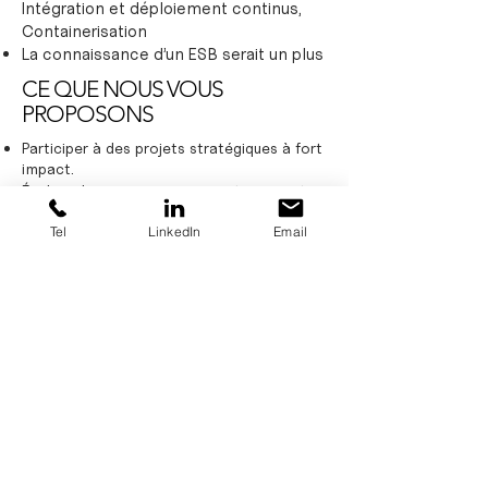
Intégration et déploiement continus,
Containerisation
La connaissance d’un ESB serait un plus
CE QUE NOUS VOUS
PROPOSONS
Participer à des projets stratégiques à fort
impact.
Évoluer dans un environnement innovant,
bienveillant et dynamique
Tel
LinkedIn
Email
Titre-restaurant (12€/jour pris en charge
employeur 7€)
Mutuelle de haut niveau prise en charge à
50%
Frais de transport et de déplacement pris
en charge à 100 %
Statut cadre, forfait jours, environ 10
RTT/an
Package attractif : rémunération fixe à
partir de 50 k€ suivant profil + prime sur
objectifs pouvant atteindre 10% du SAG